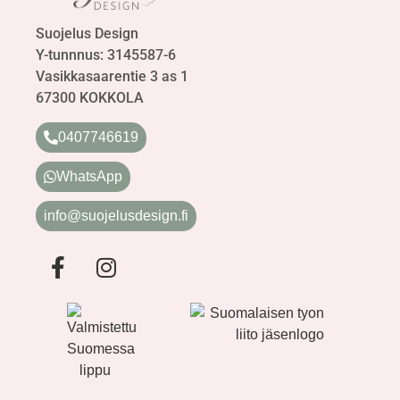
Suojelus Design
Y-tunnnus: 3145587-6
Vasikkasaarentie 3 as 1
67300 KOKKOLA
0407746619
WhatsApp
info@suojelusdesign.fi