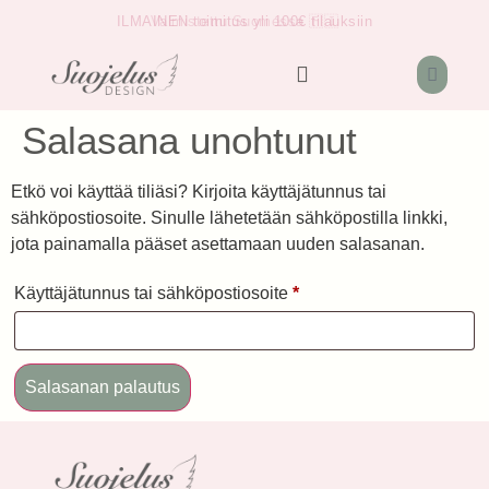
ILMAINEN toimitus yli 100€ tilauksiin
Valmistettu Suomessa 🇫🇮
Salasana unohtunut
Etkö voi käyttää tiliäsi? Kirjoita käyttäjätunnus tai
sähköpostiosoite. Sinulle lähetetään sähköpostilla linkki,
jota painamalla pääset asettamaan uuden salasanan.
Käyttäjätunnus tai sähköpostiosoite
*
Salasanan palautus