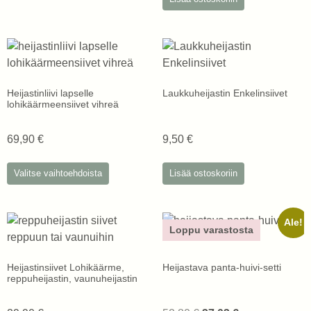
Heijastinliivi lapselle
Laukkuheijastin Enkelinsiivet
lohikäärmeensiivet vihreä
69,90
€
9,50
€
Valitse vaihtoehdoista
Lisää ostoskoriin
Ale!
Loppu varastosta
Heijastinsiivet Lohikäärme,
Heijastava panta-huivi-setti
reppuheijastin, vaunuheijastin