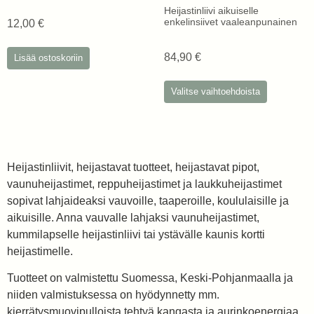
Heijastinliivi aikuiselle
enkelinsiivet vaaleanpunainen
12,00
€
84,90
€
Lisää ostoskoriin
Valitse vaihtoehdoista
Heijastinliivit, heijastavat tuotteet, heijastavat pipot,
vaunuheijastimet, reppuheijastimet ja laukkuheijastimet
sopivat lahjaideaksi vauvoille, taaperoille, koululaisille ja
aikuisille. Anna vauvalle lahjaksi vaunuheijastimet,
kummilapselle heijastinliivi tai ystävälle kaunis kortti
heijastimelle.
Tuotteet on valmistettu Suomessa, Keski-Pohjanmaalla ja
niiden valmistuksessa on hyödynnetty mm.
kierrätysmuovipulloista tehtyä kangasta ja aurinkoenergiaa.