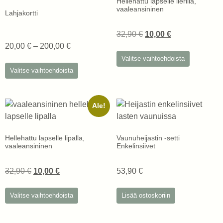
Hellehattu lapselle lierillä,
vaaleansininen
Lahjakortti
32,90
€
10,00
€
20,00
€
–
200,00
€
Valitse vaihtoehdoista
Valitse vaihtoehdoista
Ale!
Hellehattu lapselle lipalla,
Vaunuheijastin -setti
vaaleansininen
Enkelinsiivet
32,90
€
10,00
€
53,90
€
Valitse vaihtoehdoista
Lisää ostoskoriin