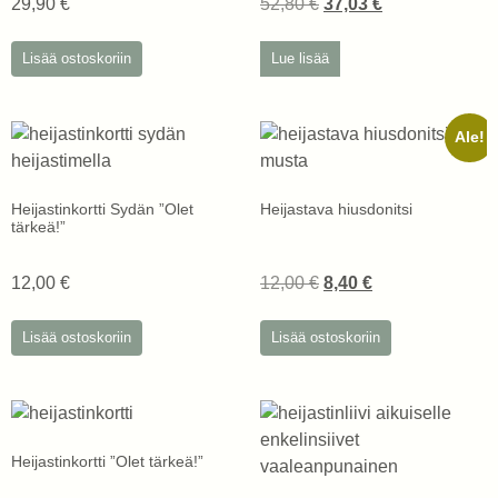
29,90
€
52,80
€
37,03
€
Lisää ostoskoriin
Lue lisää
Ale!
Heijastinkortti Sydän ”Olet
Heijastava hiusdonitsi
tärkeä!”
12,00
€
12,00
€
8,40
€
Lisää ostoskoriin
Lisää ostoskoriin
Heijastinkortti ”Olet tärkeä!”